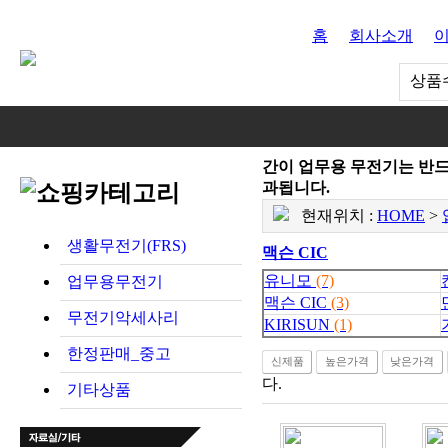
홈
회사소개
상품수
간이 업무용 무전기는 반드시
과됩니다.
현재위치 :
HOME
>
생활무전기(FRS)
맥슨 CIC
유니모
(7)
업무용무전기
맥슨 CIC
(3)
무전기악세사리
KIRISUN
(1)
한정판매_중고
신제품
높은가격
낮은가격
다.
기타상품