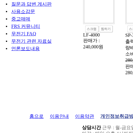
질문과 답변 게시판
사용소감문
중고매매
FRS 커뮤니티
스크랩
찜하기
스
무전기 FAQ
LF-4000
SP
판매가 :
무전기 관련 자료실
출
240,000원
량
언론보도내용
소비
280
판매
280
홈으로
이용안내
이용약관
개인정보취급
상담시간
근무 : 월-금요일: