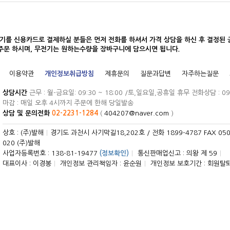
를 신용카드로 결제하실 분들은 먼저 전화를 하셔서 가격 상담을 하신 후 결정된 금액
 주문 하시며, 무전기는 원하는수량을 장바구니에 담으시면 됩니다.
이용약관
개인정보취급방침
제휴문의
질문과답변
자주하는질문
상담시간
근무 : 월-금요일: 09:30 ~ 18:00 /토,일요일,공휴일 휴무 전화상담 : 09:
마감 : 매일 오후 4시까지 주문에 한해 당일발송
상담 및 문의전화
02-2231-1284
(
404207@naver.com
)
상호 : (주)발해
|
경기도 과천시 사기막길18,202호 / 전화 1899-4787 FAX 0504
020 (주)발해
사업자등록번호 : 138-81-19477
(정보확인)
|
통신판매업신고 : 의왕 제 59
|
대표이사 : 이경봉
|
개인정보 관리책임자 : 윤순원
|
개인정보 보호기간 : 회원탈