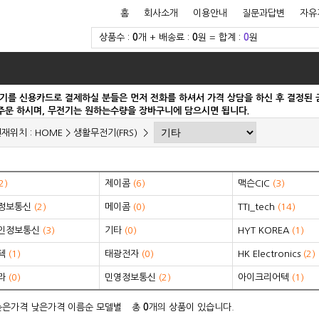
홈
회사소개
이용안내
질문과답변
자유
상품수 :
0
개 + 배송료 :
0
원 = 합계 :
0
원
를 신용카드로 결제하실 분들은 먼저 전화를 하셔서 가격 상담을 하신 후 결정된 금액
 주문 하시며, 무전기는 원하는수량을 장바구니에 담으시면 됩니다.
재위치 :
HOME
>
생활무전기(FRS)
>
2)
제이콤
(6)
맥슨CIC
(3)
정보통신
(2)
메이콤
(0)
TTI_tech
(14)
인정보통신
(3)
기타
(0)
HYT KOREA
(1)
텍
(1)
태광전자
(0)
HK Electronics
(2)
라
(0)
민영정보통신
(2)
아이크리어텍
(1)
높은가격
낮은가격
이름순
모델별
총
0
개의 상품이 있습니다.