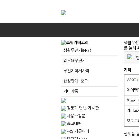
생활무전기
를 눌러
생활무전기(FRS)
현
업무용무전기
기타
무전기악세사리
WKC
(
한정판매_중고
에어텍
기타상품
헤드라
질문과 답변 게시판
라디오
사용소감문
모토로
중고매매
FRS 커뮤니티
신제품