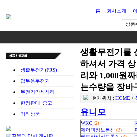
홈
회사소개
상품수
생활무전기를 
하셔서 가격 상
생활무전기(FRS)
리와 1,000
업무용무전기
는수량을 장바
무전기악세사리
현재위치 :
HOME
>
한정판매_중고
유니모
기타상품
WKC
(2)
에어텍정보통신
(2)
질문과 답변 게시판
헤드라인정보통신
(3)