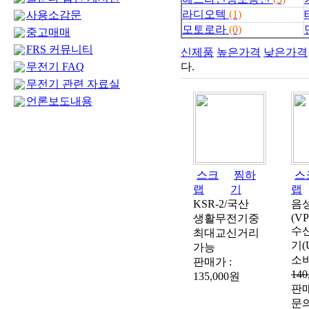
라디오텍
(1)
사용소감문
모토로라
(0)
중고매매
FRS 커뮤니티
신제품
높은가격
낮은가격
무전기 FAQ
다.
무전기 관련 자료실
언론보도내용
스크
찜하
스
랩
기
랩
KSR-2/국산
음
(VP
생활무전기중
수
최대교신거리
기(
가능
소비
판매가 :
140
135,000원
판매
문